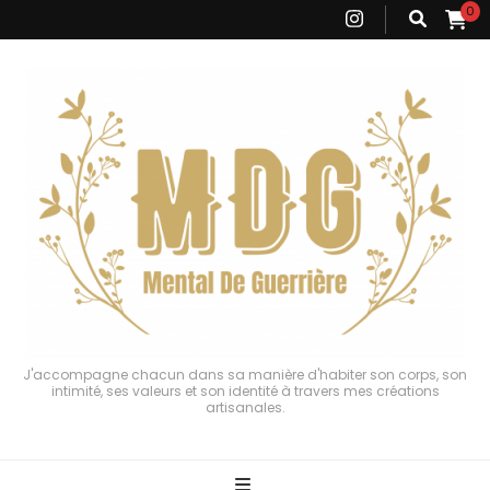
0
J'accompagne chacun dans sa manière d'habiter son corps, son
intimité, ses valeurs et son identité à travers mes créations
artisanales.